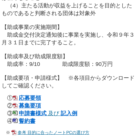
（4）主たる活動が収益を上げることを目的とした
ものであると判断される団体は対象外
【助成事業の実施期間】
助成金交付決定通知後に事業を実施し、令和９年３
月３１日までに完了すること。
【助成率及び助成限度額】
助成率：9/10 助成限度額：90万円
【助成要項・申請様式】 ※各項目からダウンロード
してご確認ください。
①
応募要領
②
募集要項
③
申請書様式
及び
記入例
④
誓約書
※
参考
目的に合ったノートPCの選び方