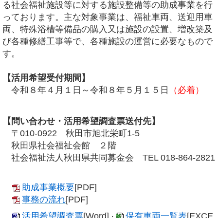
る社会福祉施設等に対する施設整備等の助成事業を行
っております。主な対象事業は、福祉車両、送迎用車
両、特殊浴槽等備品の購入又は施設の設置、増改築及
び各種修繕工事等で、各種施設の運営に必要なもので
す。
【活用希望受付期間】
令和８年４月１日～令和８年５月１５日
（必着）
【問い合わせ・活用希望調査票送付先】
〒010-0922 秋田市旭北栄町1-5
秋田県社会福祉会館 ２階
社会福祉法人
秋田県共同募金会 TEL 018-864-2821
助成事業概要
[PDF]
事務の流れ
[PDF]
活用希望調査票
[Word]
保有車両一覧表
[EXCE
・