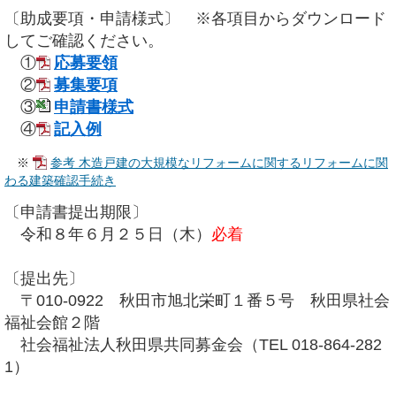
〔助成要項・申請様式〕 ※各項目からダウンロード
してご確認ください。
①
応募要領
②
募集要項
③
申請書様式
④
記入例
※
参考 木造戸建の大規模なリフォームに関するリフォームに関
わる建築確認手続き
〔申請書提出期限〕
令和８年６月２５日（木）
必着
〔提出先〕
〒010-0922 秋田市旭北栄町１番５号 秋田県社会
福祉会館２階
社会福祉法人秋田県共同募金会（TEL 018-864-282
1）